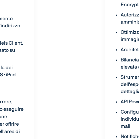
Encrypt
Autorizz
amento
amminis
'indirizzo
Ottimiz
immagi
lels Client,
Architet
sato su
Bilancia
elevata
la dei
iOS/iPad
Strumen
dell'es
dettagli
rrere,
API Pow
 o eseguire
Configu
ione
individu
r offrire
mail
ll'area di
Notifich