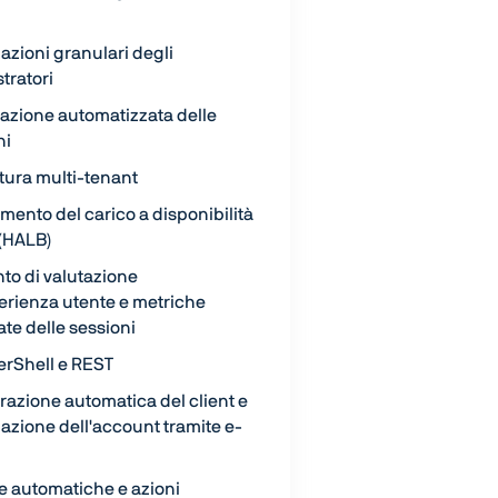
azioni granulari degli
tratori
zazione automatizzata delle
ni
tura multi-tenant
mento del carico a disponibilità
 (HALB)
to di valutazione
perienza utente e metriche
ate delle sessioni
erShell e REST
razione automatica del client e
azione dell'account tramite e-
e automatiche e azioni