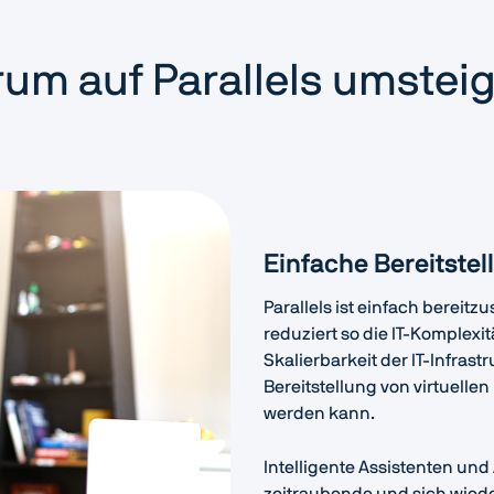
um auf Parallels umstei
Einfache Bereitste
Parallels ist einfach bereitz
reduziert so die IT-Komplex
Skalierbarkeit der IT-Infrastr
Bereitstellung von virtuell
werden kann.
Intelligente Assistenten un
zeitraubende und sich wied