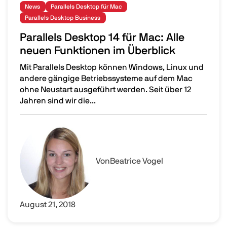
News
Parallels Desktop für Mac
Parallels Desktop Business
Parallels Desktop 14 für Mac: Alle
neuen Funktionen im Überblick
Mit Parallels Desktop können Windows, Linux und
andere gängige Betriebssysteme auf dem Mac
ohne Neustart ausgeführt werden. Seit über 12
Jahren sind wir die...
Parallels Desktop 14 für Mac: Alle neuen Funktionen im 
Image
Von
Beatrice Vogel
August 21, 2018