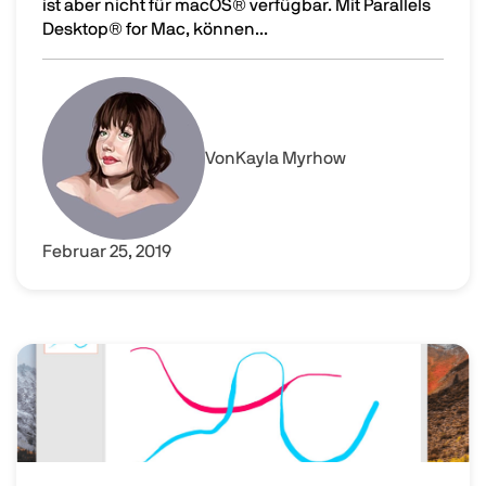
ist aber nicht für macOS® verfügbar. Mit Parallels
Desktop® for Mac, können...
So nutzt du Microsoft Project auf dem Mac
Image
Von
Kayla Myrhow
Februar 25, 2019
Image