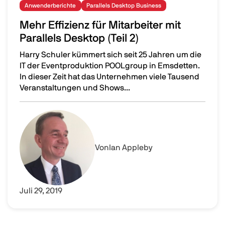
Anwenderberichte
Parallels Desktop Business
Mehr Effizienz für Mitarbeiter mit
Parallels Desktop (Teil 2)
Harry Schuler kümmert sich seit 25 Jahren um die
IT der Eventproduktion POOLgroup in Emsdetten.
In dieser Zeit hat das Unternehmen viele Tausend
Veranstaltungen und Shows...
Mehr Effizienz für Mitarbeiter mit Parallels Desktop (Teil 2
Image
Von
Ian Appleby
Juli 29, 2019