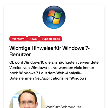
Image
Microsoft
News
Support-Tipps
Wichtige Hinweise für Windows 7-
Benutzer
Obwohl Windows 10 die am häufigsten verwendete
Version von Windows ist, verwenden viele immer
noch Windows 7. Laut dem Web-Analytik-
Unternehmen Net Applications lief Windows...
Wichtige Hinweise für Windows 7-Benutzer
Image
Von
Kurt Schmucker