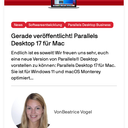
News
Softwareentwicklung
Parallels Desktop Business
Gerade veröffentlicht! Parallels
Desktop 17 für Mac
Endlich ist es soweit! Wir freuen uns sehr, euch
eine neue Version von Parallels® Desktop
vorstellen zu können: Parallels Desktop 17 für Mac.
Sie ist für Windows 11 und macOS Monterey
optimiert...
Gerade veröffentlicht! Parallels Desktop 17 für Mac
Image
Von
Beatrice Vogel