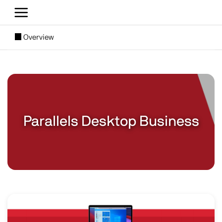
Direkt zum Inhalt
[SUBNAV] Blogs
Overview
Main content
Parallels Desktop Business
Image