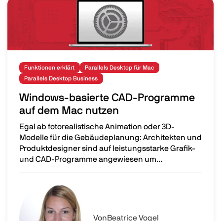
Image
Funktionen erklärt
Parallels Desktop für Mac
Parallels Desktop Business
Windows-basierte CAD-Programme
auf dem Mac nutzen
Egal ab fotorealistische Animation oder 3D-
Modelle für die Gebäudeplanung: Architekten und
Produktdesigner sind auf leistungsstarke Grafik-
und CAD-Programme angewiesen um...
Windows-basierte CAD-Programme auf dem Mac nutze
Image
Von
Beatrice Vogel