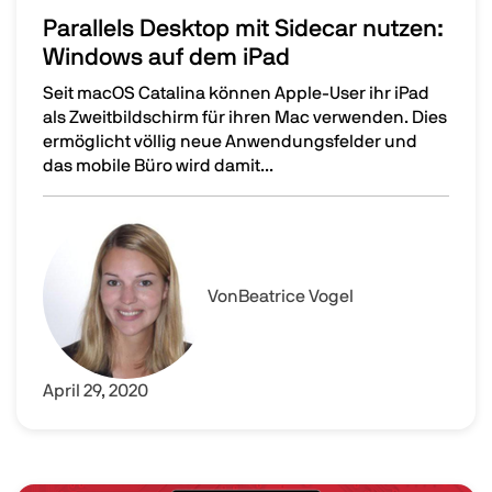
Parallels Desktop mit Sidecar nutzen:
Windows auf dem iPad
Seit macOS Catalina können Apple-User ihr iPad
als Zweitbildschirm für ihren Mac verwenden. Dies
ermöglicht völlig neue Anwendungsfelder und
das mobile Büro wird damit...
Parallels Desktop mit Sidecar nutzen: Windows auf dem 
Image
Von
Beatrice Vogel
April 29, 2020