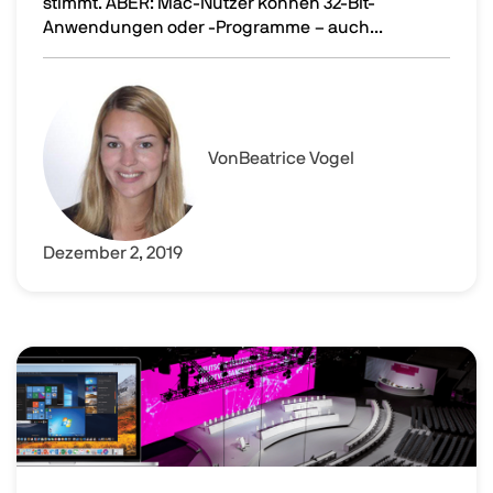
stimmt. ABER: Mac-Nutzer können 32-Bit-
Anwendungen oder -Programme – auch...
32-Bit-Anwendungen auf einem Mac mit macOS Catalin
Image
Von
Beatrice Vogel
Dezember 2, 2019
Image