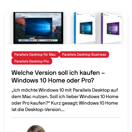
Image
Parallels Desktop für Mac
Parallels Desktop Business
Parallels Desktop Pro
Welche Version soll ich kaufen –
Windows 10 Home oder Pro?
„Ich möchte Windows 10 mit Parallels Desktop auf
dem Mac nutzen. Soll ich lieber Windows 10 Home
oder Pro kaufen?“ Kurz gesagt: Windows 10 Home
ist die Desktop-Version...
Welche Version soll ich kaufen – Windows 10 Home oder 
Image