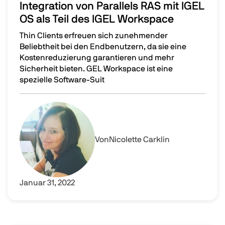
Integration von Parallels RAS mit IGEL
OS als Teil des IGEL Workspace
Thin Clients erfreuen sich zunehmender
Beliebtheit bei den Endbenutzern, da sie eine
Kostenreduzierung garantieren und mehr
Sicherheit bieten. GEL Workspace ist eine
spezielle Software-Suit
Integration von Parallels RAS mit IGEL OS als Teil des I
Image
Von
Nicolette Carklin
Januar 31, 2022