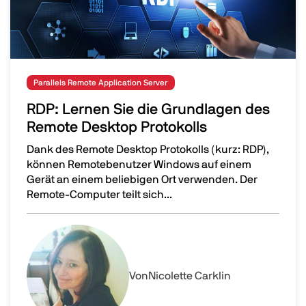
Parallels Remote Application Server
RDP: Lernen Sie die Grundlagen des
Remote Desktop Protokolls
Dank des Remote Desktop Protokolls (kurz: RDP),
können Remotebenutzer Windows auf einem
Gerät an einem beliebigen Ort verwenden. Der
Remote-Computer teilt sich...
RDP: Lernen Sie die Grundlagen des Remote Desktop Pro
Image
Von
Nicolette Carklin