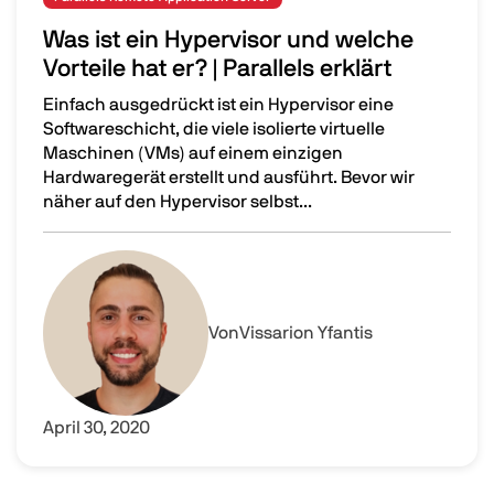
Was ist ein Hypervisor und welche
Vorteile hat er? | Parallels erklärt
Einfach ausgedrückt ist ein Hypervisor eine
Softwareschicht, die viele isolierte virtuelle
Maschinen (VMs) auf einem einzigen
Hardwaregerät erstellt und ausführt. Bevor wir
näher auf den Hypervisor selbst...
Was ist ein Hypervisor und welche Vorteile hat er? | Parall
Image
Von
Vissarion Yfantis
April 30, 2020