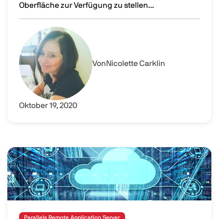
Oberfläche zur Verfügung zu stellen...
Der neueste RDP-Client für Windows 10 und dessen Alte
Image
Von
Nicolette Carklin
Oktober 19, 2020
Image
Parallels Remote Application Server