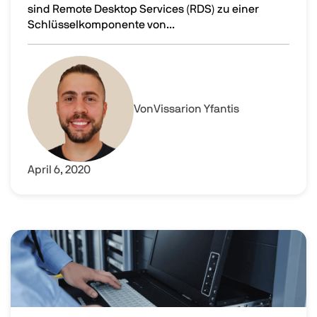
sind Remote Desktop Services (RDS) zu einer
Schlüsselkomponente von...
Der Remote Desktop Lizenz Server: Ein Überblick
Image
Von
Vissarion Yfantis
April 6, 2020
Image