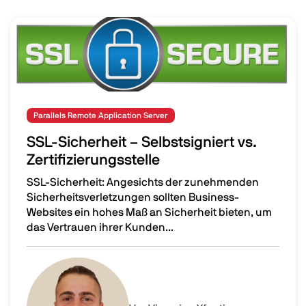
Image
Parallels Remote Application Server
SSL-Sicherheit – Selbstsigniert vs.
Zertifizierungsstelle
SSL-Sicherheit: Angesichts der zunehmenden
Sicherheitsverletzungen sollten Business-
Websites ein hohes Maß an Sicherheit bieten, um
das Vertrauen ihrer Kunden...
SSL-Sicherheit – Selbstsigniert vs. Zertifizierungsstelle
Image