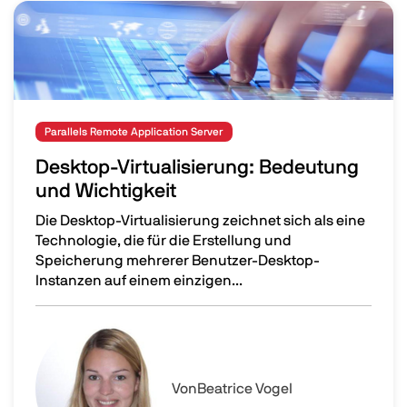
Image
Parallels Remote Application Server
Desktop-Virtualisierung: Bedeutung
und Wichtigkeit
Die Desktop-Virtualisierung zeichnet sich als eine
Technologie, die für die Erstellung und
Speicherung mehrerer Benutzer-Desktop-
Instanzen auf einem einzigen...
Desktop-Virtualisierung: Bedeutung und Wichtigkeit
Image
Von
Beatrice Vogel