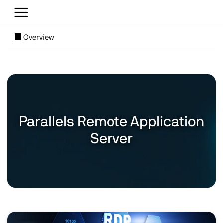
Direkt zum Inhalt
[SUBNAV] Blogs
Overview
Main content
Parallels Remote Application
Server
Image