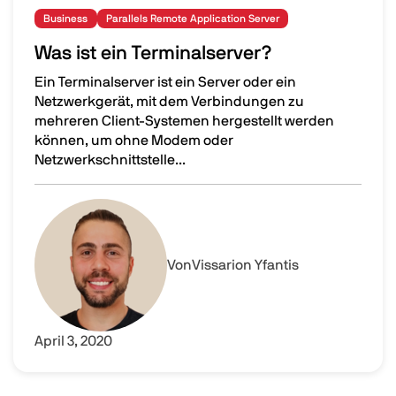
Business
Parallels Remote Application Server
Was ist ein Terminalserver?
Ein Terminalserver ist ein Server oder ein
Netzwerkgerät, mit dem Verbindungen zu
mehreren Client-Systemen hergestellt werden
können, um ohne Modem oder
Netzwerkschnittstelle...
Was ist ein Terminalserver?
Image
Von
Vissarion Yfantis
April 3, 2020