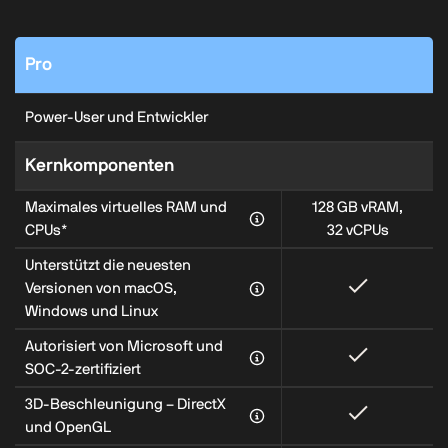
Pro
Power‑User und Entwickler
Kernkomponenten
Maximales virtuelles RAM und
128 GB vRAM,
CPUs*
32 vCPUs
Unterstützt die neuesten
Versionen von macOS,
Windows und Linux
Autorisiert von Microsoft und
SOC-2-zertifiziert
3D‑Beschleunigung – DirectX
und OpenGL