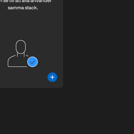
 se till att alla använder
samma stack.