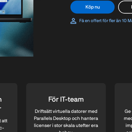
Köp nu
Få en offert för fler än 10 
h
För IT-team
r
Driftsätt virtuella datorer med
Ge 
Parallels Desktop och hantera
med
 att
licenser i stor skala utefter era
im
c-