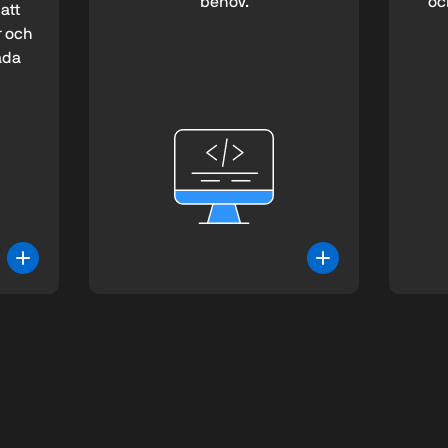
behov.
och
att
 och
åda