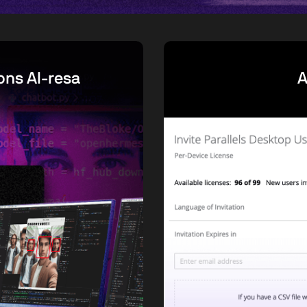
ons AI-resa
A