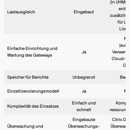
(in UHMC-
entha
Lastausgleich
Eingebaut
zusätzlic
für Le
Lizen
Ne
(auße
Einfache Einrichtung und
Ja
Verwend
Wartung des Gateways
Cloud-ba
Daa
Speicher für Berichte
Unbegrenzt
Begr
Einzellizenzierungsmodell
Ja
Ne
Einfach und
Komple
Komplexität des Einsatzes
schnell
ressource
Eingebaute
Citrix Dir
Überwachung und
Überwachungs-
Überwach