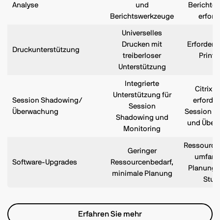
Analyse
und
Berichter
Berichtswerkzeuge
erford
Universelles
Drucken mit
Erfordert 
Druckunterstützung
treiberloser
Print 
Unterstützung
Integrierte
Citrix D
Unterstützung für
Session Shadowing/
erforder
Session
Überwachung
Session S
Shadowing und
und Über
Monitoring
Ressourcen
Geringer
umfang
Software-Upgrades
Ressourcenbedarf,
Planung,
minimale Planung
Stun
Erfahren Sie mehr