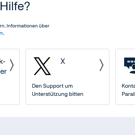
Hilfe?
rn. Informationen über
um
.
k-
X
er
Den Support um
Konta
Unterstützung bitten
Para