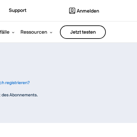
Support
Anmelden
älle
Ressourcen
Jetzt testen
ch registrieren?
eit des Abonnements.