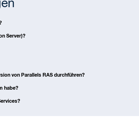
gen
?
on Server)?
rsion von Parallels RAS durchführen?
em habe?
Services?