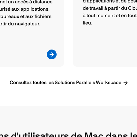
d'applications et de pos
met un accès à distance
de travail à partir du Clo
urisé aux applications,
à tout moment et en tout
 bureaux et aux fichiers
lieu.
rtir du navigateur.
Consultez toutes les Solutions Parallels Workspace
ons d'utilisateurs de Mac dans l