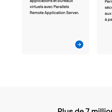
applications et bureaux
Per
virtuels avec Parallels
séc
Remote Application Server.
aux
à pa
Plus de 7 milli