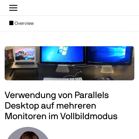
Direkt zum Inhalt
[SUBNAV] Blogs
Overview
Main content
Image
Verwendung von Parallels
Desktop auf mehreren
Monitoren im Vollbildmodus
Image