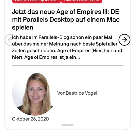
Parallels Desktop für Mac
Parallels Desktop Pro
Jetzt das neue Age of Empires III: DE
mit Parallels Desktop auf einem Mac
spielen
Ich habe im Parallels-Blog schon ein paar Mal
über das meiner Meinung nach beste Spiel aller
Previous slide
Next 
Zeiten geschrieben: Age of Empires (Hier, hier und
hier). Age of Empires ist ja ein...
Jetzt das neue Age of Empires III: DE mit Parallels Desk
Image
Von
Beatrice Vogel
Oktober 26, 2020