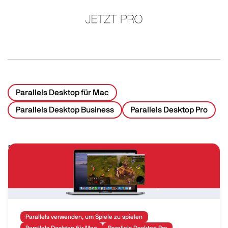
Image
Parallels Desktop für Mac
Parallels Desktop Business
Parallels Desktop Pro
Related Posts
Image
Parallels verwenden, um Spiele zu spielen