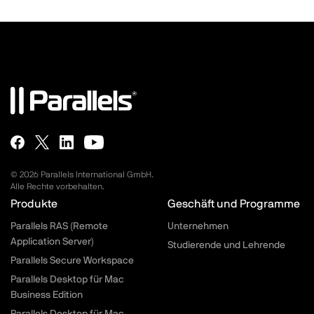
© 2026 Parallels International GmbH.
Alle Rechte vorbehalten.
Parallels.com - Footer menu
Produkte
Geschäft und Programme
Parallels RAS (Remote
Unternehmen
Application Server)
Studierende und Lehrende
Parallels Secure Workspace
Parallels Desktop für Mac
Business Edition