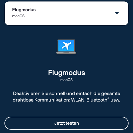
Flugmodus
macOS
Alarm
macOS
Archivieren
macOS und Windows
Flugmodus
macOS
Barcode-Generator
macOS und Windows
Deaktivieren Sie schnell und einfach die gesamte
®
drahtlose Kommunikation: WLAN, Bluetooth
usw.
Barcode-Leser
macOS und Windows
Jetzt testen
Kamera sperren