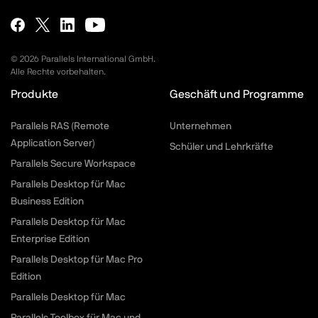
Dateien verschlüsseln
macOS und Windows
Energie sparen
©
2026
Parallels International GmbH.
Alle Rechte vorbehalten.
macOS und Windows
Produkte
Geschäft und Programme
Duplikate suchen
Parallels RAS (Remote
Unternehmen
macOS und Windows
Application Server)
Schüler und Lehrkräfte
Parallels Secure Workspace
Fokus auf Fenster
Parallels Desktop für Mac
macOS
Business Edition
Parallels Desktop für Mac
Fensterverankerung lösen
Enterprise Edition
Windows
Parallels Desktop für Mac Pro
Edition
Freier Speicher
Parallels Desktop für Mac
macOS