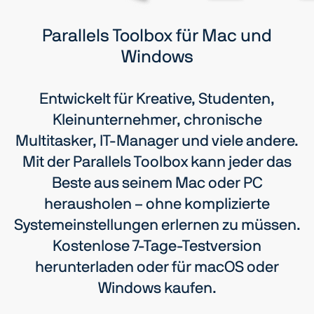
Zwischenablageverlauf
macOS
Parallels Toolbox für Mac und
Windows
Apps schließen
Windows
Entwickelt für Kreative, Studenten,
Kleinunternehmer, chronische
Audio konvertieren
Multitasker, IT-Manager und viele andere.
macOS und Windows
Mit der Parallels Toolbox kann jeder das
Video konvertieren
Beste aus seinem Mac oder PC
macOS und Windows
herausholen – ohne komplizierte
Systemeinstellungen erlernen zu müssen.
CPU-Temperatur
Kostenlose 7-Tage-Testversion
macOS
herunterladen oder für macOS oder
Windows kaufen.
Datumszähler
macOS