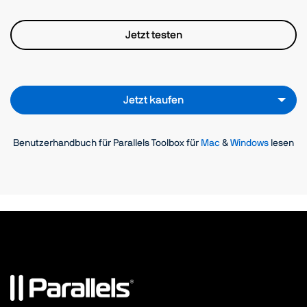
Nicht stören
Jetzt testen
macOS und Windows
Kein Ruhezustand
Jetzt kaufen
macOS und Windows
Audio herunterladen
Benutzerhandbuch für Parallels Toolbox für
Mac
&
Windows
lesen
macOS und Windows
Video herunterladen
macOS und Windows
Volumes auswerfen
macOS und Windows