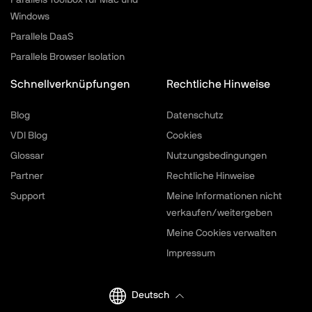
Parallels Toolbox für Mac und
Windows
Ausgeblendete Dateien
Parallels DaaS
macOS
Parallels Browser Isolation
Desktop ausblenden
Schnellverknüpfungen
Rechtliche Hinweise
macOS und Windows
Blog
Datenschutz
Menüpunkte ausblenden
VDI Blog
Cookies
macOS
Glossar
Nutzungsbedingungen
Partner
Rechtliche Hinweise
Starten
Support
Meine Informationen nicht
macOS und Windows
verkaufen/weitergeben
Meine Cookies verwalten
Bildschirm sperren
Impressum
macOS und Windows
Deutsch
GIF erstellen