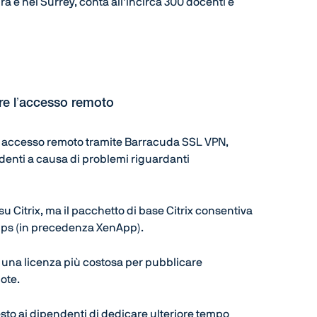
ra e nel Surrey, conta all’incirca 300 docenti e
are l’accesso remoto
i accesso remoto tramite Barracuda SSL VPN,
endenti a causa di problemi riguardanti
su Citrix, ma il pacchetto di base Citrix consentiva
 Apps (in precedenza XenApp).
 una licenza più costosa per pubblicare
ote.
esto ai dipendenti di dedicare ulteriore tempo