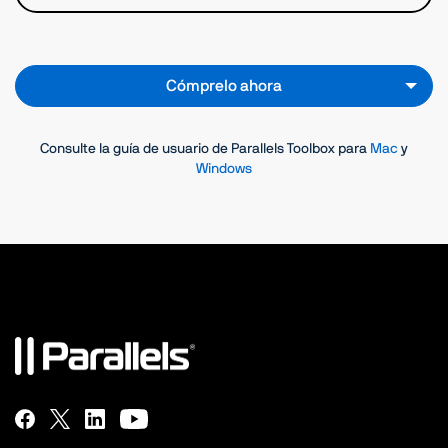
No molestar
macOS & Windows
Cómprelo ahora
Apagar modo de suspensión
macOS y Windows
Consulte la guía de usuario de Parallels Toolbox para
Mac
y
Windows
Descargar audio
macOS y Windows
Descargar vídeo
macOS y Windows
Expulsar volúmenes
macOS y Windows
Cifrar archivos
macOS y Windows