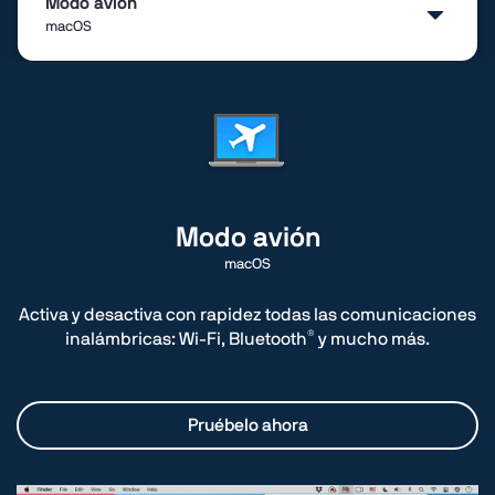
Modo avión
macOS
Alarma
macOS
Archivar
macOS y Windows
Modo avión
macOS
Generador de códigos de barras
macOS y Windows
Activa y desactiva con rapidez todas las comunicaciones
®
inalámbricas: Wi-Fi, Bluetooth
y mucho más.
Lector de códigos de barras
macOS y Windows
Pruébelo ahora
Bloquear cámara
Windows