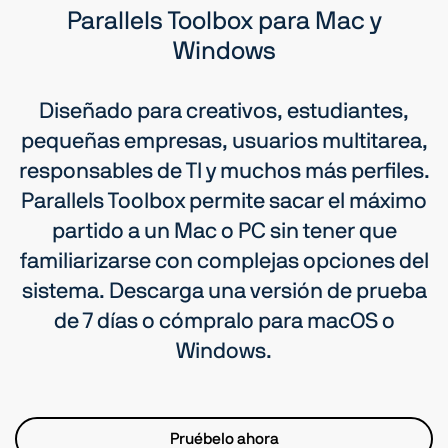
macOS
Parallels Toolbox para Mac y
Windows
Cerrar aplicaciones
Windows
Diseñado para creativos, estudiantes,
pequeñas empresas, usuarios multitarea,
Convertir audio
responsables de TI y muchos más perfiles.
macOS y Windows
Parallels Toolbox permite sacar el máximo
Convertir vídeo
partido a un Mac o PC sin tener que
macOS y Windows
familiarizarse con complejas opciones del
sistema. Descarga una versión de prueba
Temperatura de la CPU
de 7 días o cómpralo para macOS o
macOS
Windows.
Cuenta atrás a fecha
macOS
Pruébelo ahora