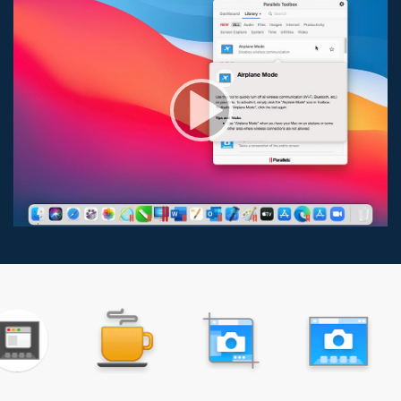
Tiempo de descanso
macOS y Windows
Captura de área
macOS y Windows
Captura de la pantalla
macOS y Windows
Captura de ventana
macOS y Windows
Limpiar unidad
macOS y Windows
Historial del portapapeles