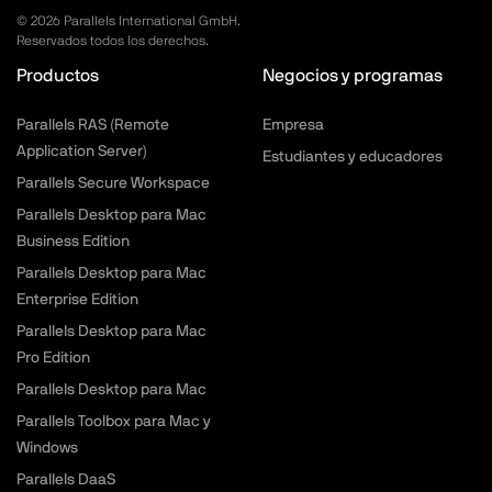
©
2026
Parallels International GmbH.
Reservados todos los derechos.
Economizador
Productos
Negocios y programas
macOS y Windows
Parallels RAS (Remote
Empresa
Encontrar duplicados
Application Server)
Estudiantes y educadores
macOS y Windows
Parallels Secure Workspace
Parallels Desktop para Mac
Enfoque en ventana
Business Edition
macOS
Parallels Desktop para Mac
Enterprise Edition
Ventana flotante
Parallels Desktop para Mac
Windows
Pro Edition
Parallels Desktop para Mac
Memoria libre
Parallels Toolbox para Mac y
macOS
Windows
Parallels DaaS