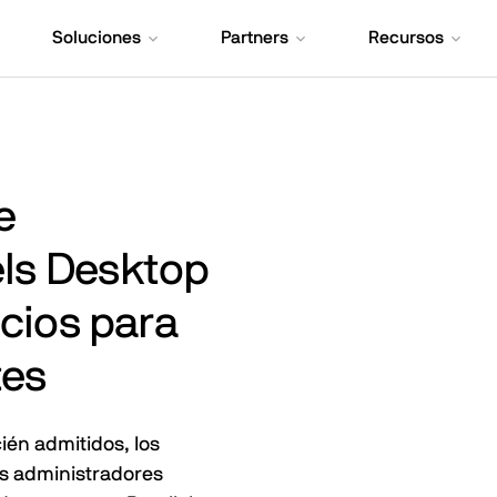
Soluciones
Partners
Recursos
e
els Desktop
cios para
tes
ién admitidos, los
os administradores