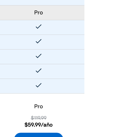
Pro
Pro
$119.99
$59.99
/año