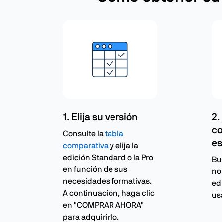
1. Elija su versión
2.
co
Consulte la
tabla
es
comparativa
y elija la
edición Standard o la Pro
Bu
en función de sus
no
necesidades formativas.
ed
A continuación, haga clic
us
en "COMPRAR AHORA"
para adquirirlo.