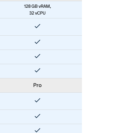
128 GB vRAM,
32 vCPU
Pro