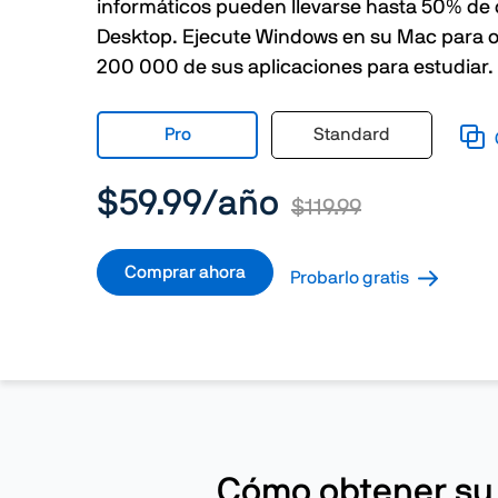
informáticos pueden llevarse hasta
50%
de 
Desktop. Ejecute Windows en su Mac para 
200 000 de sus aplicaciones para estudiar. 
Pro
Standard
$59.99
/año
$119.99
Comprar ahora
Probarlo gratis
Cómo obtener su 