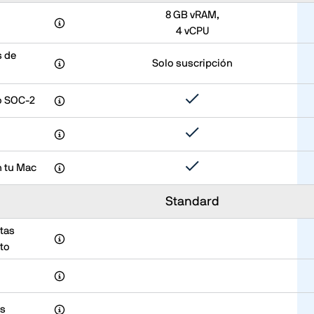
8 GB vRAM,
4 vCPU
s de
Solo suscripción
do SOC-2
n tu Mac
Standard
tas
to
as