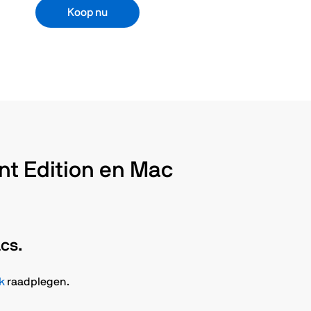
Koop nu
nt Edition en Mac
cs.
k
raadplegen.