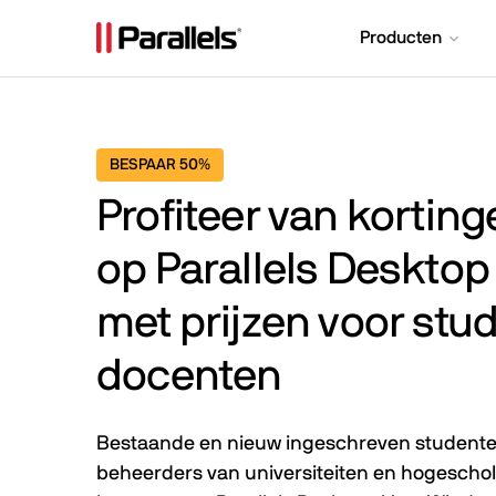
Producten
BESPAAR 50%
Profiteer van korting
op Parallels Deskto
met prijzen voor stu
docenten
Bestaande en nieuw ingeschreven studenten,
beheerders van universiteiten en hogescho