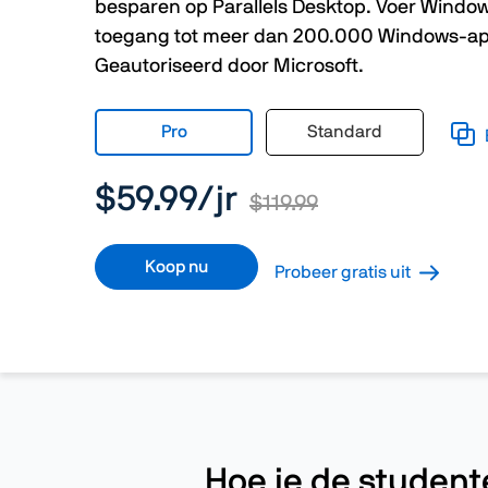
besparen op Parallels Desktop. Voer Windows
toegang tot meer dan 200.000 Windows-apps
Geautoriseerd door Microsoft.
Pro
Standard
$59.99
/jr
$119.99
Koop nu
Probeer gratis uit
Hoe je de student