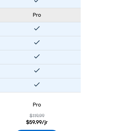
Pro
Pro
$119.99
$59.99
/jr