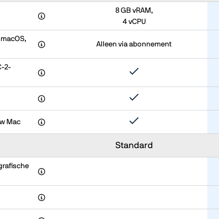
8 GB vRAM,
4 vCPU
n macOS,
Alleen via abonnement
C-2-
uw Mac
Standard
grafische