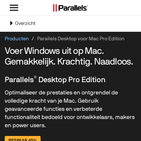
Navigatie
weergeven/verbergen
Navigatie
Overzicht
in-
of
Producten
Parallels Desktop voor Mac Pro Edition
uitschakelen
Voer Windows uit op Mac.
Gemakkelijk. Krachtig. Naadloos.
®
Parallels
Desktop Pro Edition
Optimaliseer de prestaties en ontgrendel de
volledige kracht van je Mac. Gebruik
geavanceerde functies en verbeterde
functionaliteit bedoeld voor ontwikkelaars, makers
en power users.
BESPAAR 45%