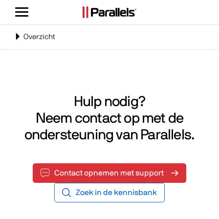
Navigatie
weergeven/verbergen
Navigatie
Overzicht
in-
of
uitschakelen
Hulp nodig?
Neem contact op met de
ondersteuning van Parallels.
Contact opnemen met support
Zoek in de kennisbank