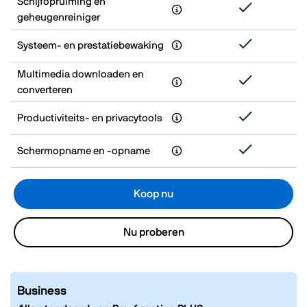
Schijfopruiming en
geheugenreiniger
Systeem- en prestatiebewaking
Multimedia downloaden en
converteren
Productiviteits- en privacytools
Schermopname en -opname
Koop nu
Nu proberen
Business