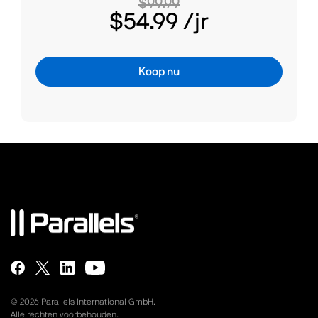
$99.99
$54.99
/jr
Koop nu
©
2026
Parallels International GmbH.
Alle rechten voorbehouden.