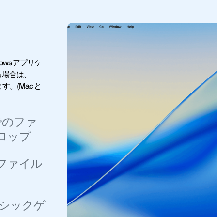
dows アプリケ
る場合は、
。(Mac と
間でのファ
ロップ
してファイル
ラシックゲ