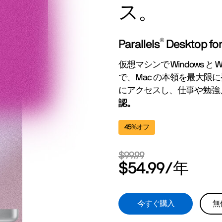
ス。
®
Parallels
Desktop fo
仮想マシンで Windows 
で、Mac の本領を最大限
にアクセスし、仕事や勉強
認。
45%オフ
$99.99
$54.99
/年
今すぐ購入
無