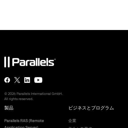
©
2026
Parallels International GmbH.
All rights reserved.
製品
ビジネスとプログラム
Parallels RAS (Remote
企業
Application Server)