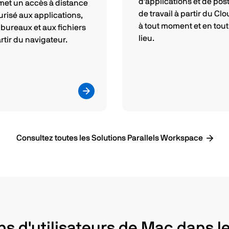
d'applications et de pos
met un accès à distance
de travail à partir du Clo
urisé aux applications,
à tout moment et en tout
 bureaux et aux fichiers
lieu.
rtir du navigateur.
Consultez toutes les Solutions Parallels Workspace
ons d'utilisateurs de Mac dans l