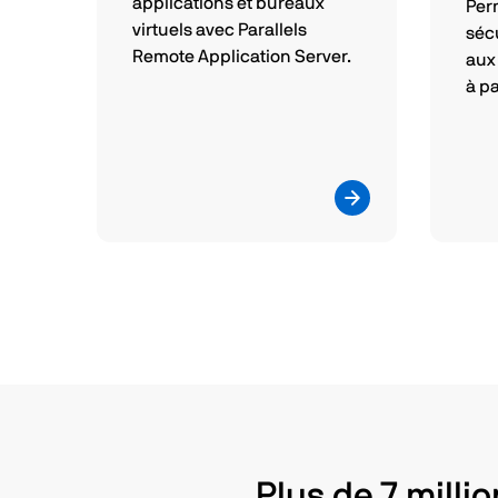
applications et bureaux
Per
virtuels avec Parallels
séc
Remote Application Server.
aux
à pa
Plus de 7 milli