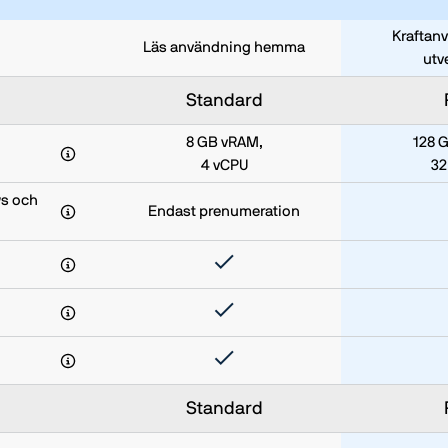
Kraftan
Läs användning hemma
utv
Standard
8 GB vRAM,
128 
4 vCPU
32
ws och
Endast prenumeration
Standard