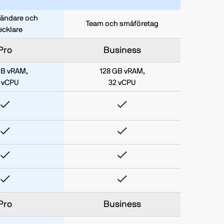
vändare och
Team och småföretag
ecklare
Pro
Business
GB vRAM,
128 GB vRAM,
 vCPU
32 vCPU
Pro
Business