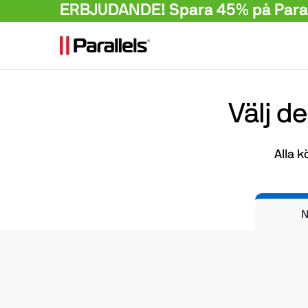
ERBJUDANDE! Spara 45% på Parall
Välj d
Alla 
N