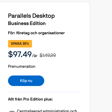
Parallels Desktop
Business Edition
För: företag och organisationer
SPARA 35%
$97.49
$149.99
/år
Prenumeration
Köp nu
Allt från Pro Edition plus:
Centraliserad administration och