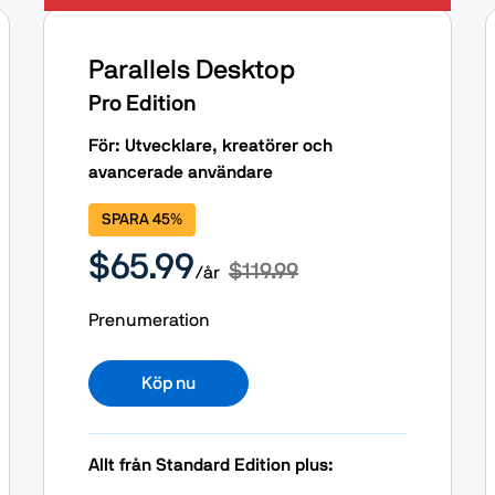
Parallels Desktop
Pro Edition
För: Utvecklare, kreatörer och
avancerade användare
SPARA 45%
$65.99
$119.99
/år
Prenumeration
Köp nu
Allt från Standard Edition plus: