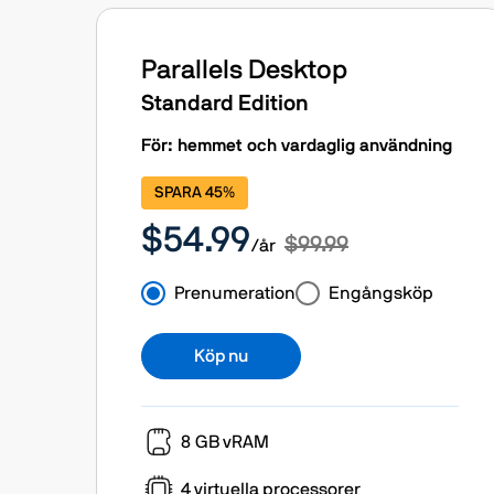
Parallels Desktop
Standard Edition
För: hemmet och vardaglig användning
SPARA 45%
$54.99
$99.99
/år
Prenumeration
Engångsköp
Köp nu
8 GB vRAM
4 virtuella processorer