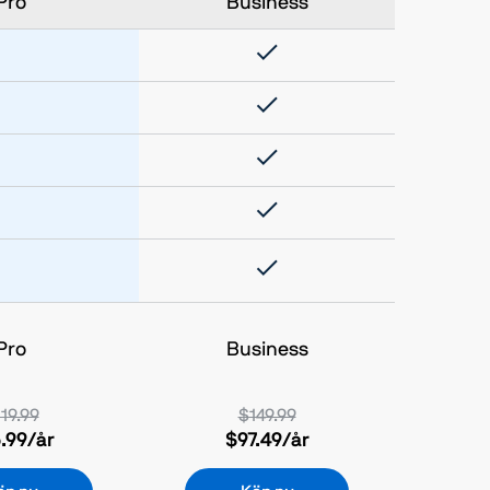
Pro
Business
Pro
Business
19.99
$149.99
.99
/år
$97.49
/år