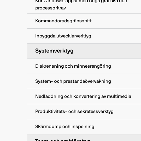
Kör Windows‑appar med höga grafiska och
processorkrav
Kommandoradsgränssnitt
Inbyggda utvecklarverktyg
Systemverktyg
Diskrensning och minnesrengöring
System- och prestandaövervakning
Nedladdning och konvertering av multimedia
Produktivitets- och sekretessverktyg
Skärmdump och inspelning