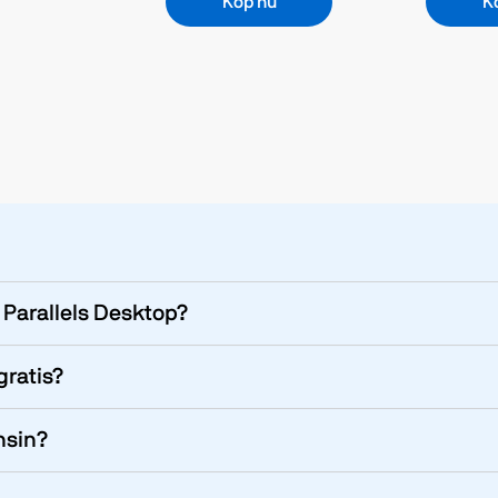
Köp nu
K
 Parallels Desktop?
gratis?
nsin?