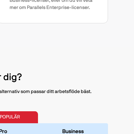
Business-licenser, eller om du vill veta
mer om Parallels Enterprise-licenser.
 dig?
lternativ som passar ditt arbetsflöde bäst.
 POPULÄR
Pro
Business