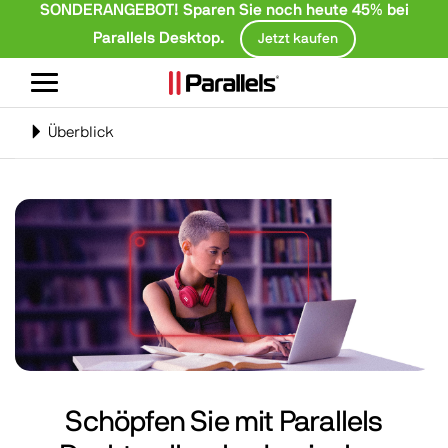
SONDERANGEBOT! Sparen Sie noch heute 45% bei
Parallels Desktop.
Jetzt kaufen
Navigation
umschalten
Navigation
Überblick
umschalten
Schöpfen Sie mit
Parallels