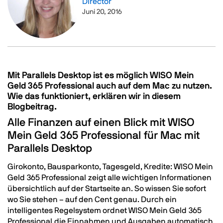
Director
Juni 20, 2016
Mit Parallels Desktop ist es möglich WISO Mein
Text
Geld 365 Professional auch auf dem Mac zu nutzen.
Wie das funktioniert, erklären wir in diesem
Blogbeitrag.
Alle Finanzen auf einen Blick mit WISO
Mein Geld
365 Professional
für Mac mit
Parallels Desktop
Girokonto, Bausparkonto, Tagesgeld, Kredite: WISO Mein
Geld
365 Professional
zeigt alle wichtigen Informationen
übersichtlich auf der Startseite an. So wissen Sie sofort
wo Sie stehen – auf den Cent genau. Durch ein
intelligentes Regelsystem ordnet WISO Mein Geld
365
Professional
die Einnahmen und Ausgaben automatisch