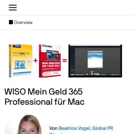
Direkt zum Inhalt
[SUBNAV] Blogs
Overview
Main content
Image
WISO Mein Geld 365
Professional für Mac
Image
Von
Beatrice Vogel, Global PR