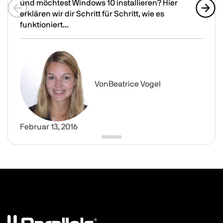
und möchtest Windows 10 installieren? Hier
erklären wir dir Schritt für Schritt, wie es
Previous slide
Next 
funktioniert...
So installierst du Windows 10 in Parallels Desktop 11
Image
Von
Beatrice Vogel
Februar 13, 2016