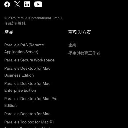
©
2026
Parallels International GmbH.
保留所有權利。
產品
商務與方案
Parallels RAS (Remote
企業
Application Server)
學生與教育工作者
Parallels Secure Workspace
Parallels Desktop for Mac
Business Edition
Parallels Desktop for Mac
Enterprise Edition
Parallels Desktop for Mac Pro
Edition
Parallels Desktop for Mac
Parallels Toolbox for Mac 和