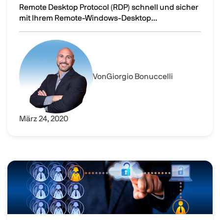
Remote Desktop Protocol (RDP) schnell und sicher
mit Ihrem Remote-Windows-Desktop...
Parallels-Client heißt der frühere 2X-Client für RDS-Ve
Image
Von
Giorgio Bonuccelli
März 24, 2020
Image