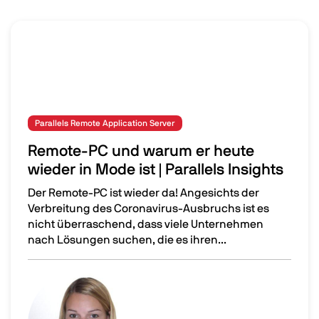
Parallels Remote Application Server
Remote-PC und warum er heute
wieder in Mode ist | Parallels Insights
Der Remote-PC ist wieder da! Angesichts der
Verbreitung des Coronavirus-Ausbruchs ist es
nicht überraschend, dass viele Unternehmen
nach Lösungen suchen, die es ihren...
Remote-PC und warum er heute wieder in Mode ist | Paral
Image