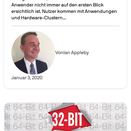
Anwender nicht immer auf den ersten Blick
ersichtlich ist. Nutzer kommen mit Anwendungen
und Hardware-Clustern...
Hyper-V-Virtualisierung am Mac nutzen
Image
Von
Ian Appleby
Januar 3, 2020
Image