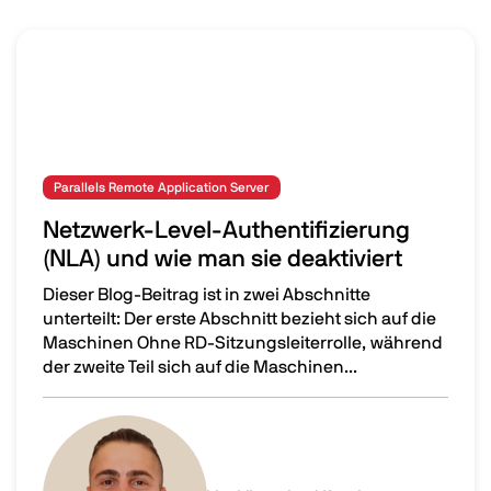
Parallels Remote Application Server
Netzwerk-Level-Authentifizierung
(NLA) und wie man sie deaktiviert
Dieser Blog-Beitrag ist in zwei Abschnitte
unterteilt: Der erste Abschnitt bezieht sich auf die
Maschinen Ohne RD-Sitzungsleiterrolle, während
der zweite Teil sich auf die Maschinen...
Netzwerk-Level-Authentifizierung (NLA) und wie man sie
Image