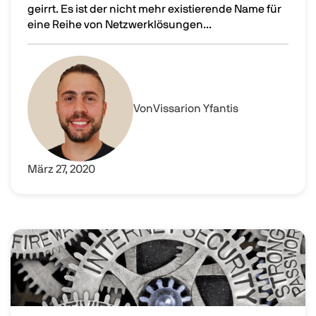
geirrt. Es ist der nicht mehr existierende Name für
eine Reihe von Netzwerklösungen...
Citrix NetScaler: Was genau ist das eigentlich?
Image
Von
Vissarion Yfantis
März 27, 2020
Image