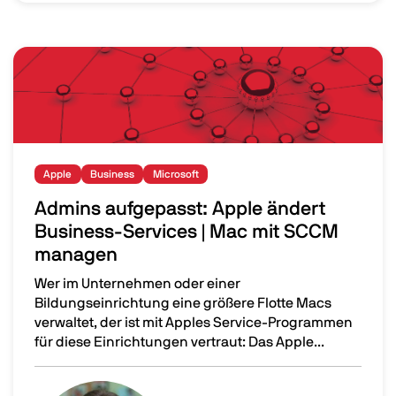
Image
Apple
Business
Microsoft
Admins aufgepasst: Apple ändert
Business-Services | Mac mit SCCM
managen
Wer im Unternehmen oder einer
Bildungseinrichtung eine größere Flotte Macs
verwaltet, der ist mit Apples Service-Programmen
für diese Einrichtungen vertraut: Das Apple...
Admins aufgepasst: Apple ändert Business-Services |
Image