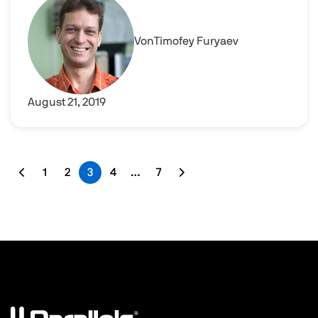
Von
Timofey Furyaev
August 21, 2019
1
2
3
4
…
7
Vorherige Seite
Erste Seite
Letzte Seite