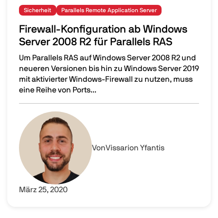
Sicherheit
Parallels Remote Application Server
Firewall-Konfiguration ab Windows
Server 2008 R2 für Parallels RAS
Um Parallels RAS auf Windows Server 2008 R2 und
neueren Versionen bis hin zu Windows Server 2019
mit aktivierter Windows-Firewall zu nutzen, muss
eine Reihe von Ports...
Firewall-Konfiguration ab Windows Server 2008 R2 für Pa
Image
Von
Vissarion Yfantis
März 25, 2020