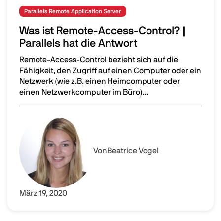
Parallels Remote Application Server
Was ist Remote-Access-Control? ||
Parallels hat die Antwort
Remote-Access-Control bezieht sich auf die
Fähigkeit, den Zugriff auf einen Computer oder ein
Netzwerk (wie z.B. einen Heimcomputer oder
einen Netzwerkcomputer im Büro)...
Was ist Remote-Access-Control? || Parallels hat die Antw
Image
Von
Beatrice Vogel
März 19, 2020