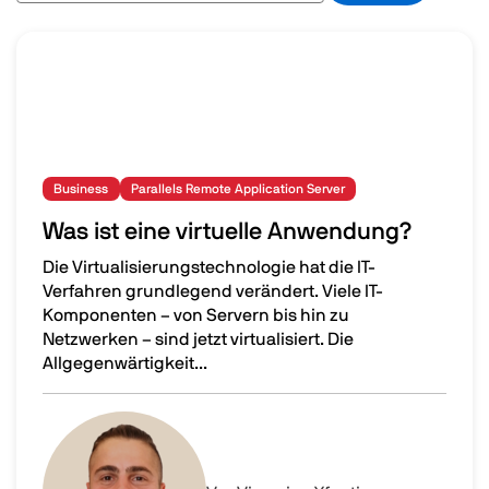
Business
Parallels Remote Application Server
Was ist eine virtuelle Anwendung?
Die Virtualisierungstechnologie hat die IT-
Verfahren grundlegend verändert. Viele IT-
Komponenten – von Servern bis hin zu
Netzwerken – sind jetzt virtualisiert. Die
Allgegenwärtigkeit...
Was ist eine virtuelle Anwendung?
Image