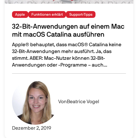
Apple
Funktionen erklärt
Support-Tipps
32-Bit-Anwendungen auf einem Mac
mit macOS Catalina ausführen
Apple® behauptet, dass macOS® Catalina keine
32-Bit-Anwendungen mehr ausführt. Ja, das
stimmt. ABER: Mac-Nutzer können 32-Bit-
Anwendungen oder -Programme – auch...
32-Bit-Anwendungen auf einem Mac mit macOS Catalin
Image
Von
Beatrice Vogel
Dezember 2, 2019