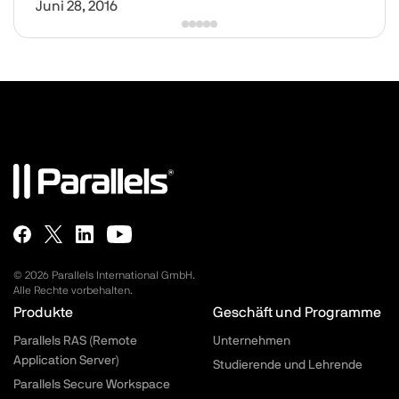
Juni 28, 2016
© 2026 Parallels International GmbH.
Alle Rechte vorbehalten.
Parallels.com - Footer menu
Produkte
Geschäft und Programme
Parallels RAS (Remote
Unternehmen
Application Server)
Studierende und Lehrende
Parallels Secure Workspace