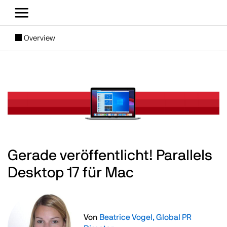
Direkt zum Inhalt
[SUBNAV] Blogs
Overview
Main content
Image
Gerade veröffentlicht! Parallels
Desktop 17 für Mac
Image
Von
Beatrice Vogel, Global PR