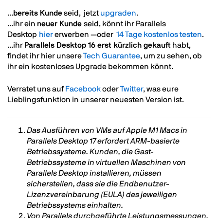
…
bereits Kunde
seid, jetzt
upgraden
.
…ihr ein
neuer Kunde
seid, könnt ihr Parallels
Desktop
hier
erwerben —oder
14 Tage kostenlos testen
.
…ihr
Parallels Desktop 16 erst kürzlich gekauft
habt,
findet ihr hier unsere
Tech Guarantee
, um zu sehen, ob
ihr ein kostenloses Upgrade bekommen könnt.
Verratet uns auf
Facebook
oder
Twitter
, was eure
Lieblingsfunktion in unserer neuesten Version ist.
Das Ausführen von VMs auf Apple M1 Macs in
Parallels Desktop 17 erfordert ARM-basierte
Betriebssysteme. Kunden, die Gast-
Betriebssysteme in virtuellen Maschinen von
Parallels Desktop installieren, müssen
sicherstellen, dass sie die Endbenutzer-
Lizenzvereinbarung (EULA) des jeweiligen
Betriebssystems einhalten.
Von Parallels durchgeführte Leistungsmessungen.