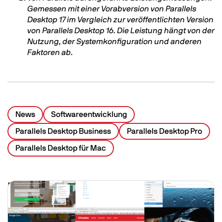
Gemessen mit einer Vorabversion von Parallels
Desktop 17 im Vergleich zur veröffentlichten Version
von Parallels Desktop 16. Die Leistung hängt von der
Nutzung, der Systemkonfiguration und anderen
Faktoren ab.
News
Softwareentwicklung
Parallels Desktop Business
Parallels Desktop Pro
Parallels Desktop für Mac
Related Posts
Image