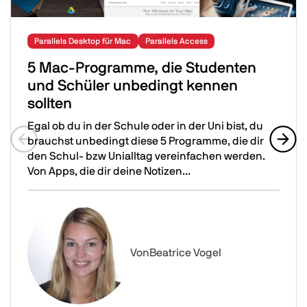
Parallels Desktop für Mac
Parallels Access
5 Mac-Programme, die Studenten
und Schüler unbedingt kennen
sollten
Egal ob du in der Schule oder in der Uni bist, du
brauchst unbedingt diese 5 Programme, die dir
den Schul- bzw Unialltag vereinfachen werden.
Previous slide
Next 
Von Apps, die dir deine Notizen...
5 Mac-Programme, die Studenten und Schüler unbeding
Image
Von
Beatrice Vogel