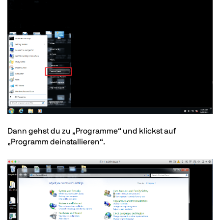
Text
Dann gehst du zu „Programme“ und klickst auf
„Programm deinstallieren“.
Image