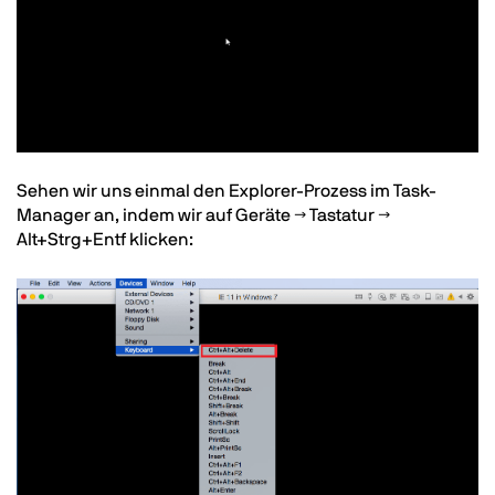
Text
Sehen wir uns einmal den Explorer-Prozess im Task-
Manager an, indem wir auf Geräte → Tastatur →
Alt+Strg+Entf klicken:
Image