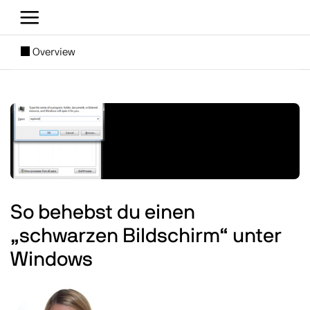
Direkt zum Inhalt
[SUBNAV] Blogs
Overview
Main content
Image
So behebst du einen
„schwarzen Bildschirm“ unter
Windows
Image