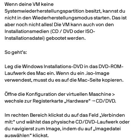
Text
Wenn deine VM keine
Systemwiederherstellungspartition besitzt, kannst du
nicht in den Wiederherstellungsmodus starten. Das ist
aber noch nicht alles! Die VM kann auch von den
Installationsmedien (CD / DVD oder ISO-
Installationsdatei) gebootet werden.
So geht’s:
Leg die Windows Installations-DVD in das DVD-ROM-
Laufwerk des Mac ein. Wenn du ein .iso-Image
verwendest, musst du es auf die Mac-Seite kopieren.
Öffne die Konfiguration der virtuellen Maschine >
wechsle zur Registerkarte „Hardware“ → CD/DVD.
Im rechten Bereich klickst du auf das Feld „Verbinden
mit:“ und wählst das physische CD/DVD-Laufwerk oder
du navigierst zum Image, indem du auf „Imagedatei
auswählen“ klickst.