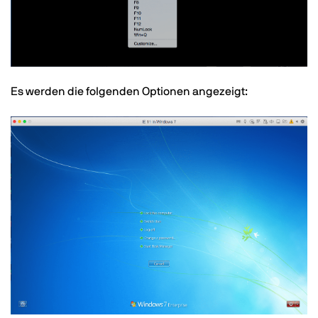
Text
Es werden die folgenden Optionen angezeigt:
Image