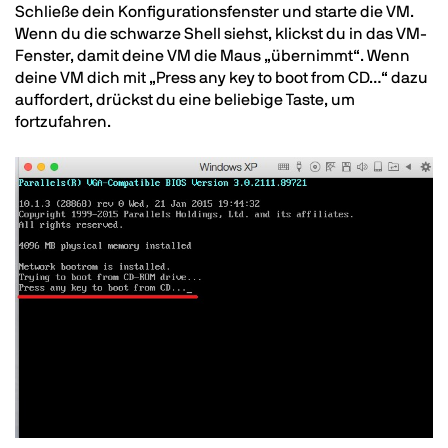
Text
Schließe dein Konfigurationsfenster und starte die VM.
Wenn du die schwarze Shell siehst, klickst du in das VM-
Fenster, damit deine VM die Maus „übernimmt“. Wenn
deine VM dich mit „Press any key to boot from CD…“ dazu
auffordert, drückst du eine beliebige Taste, um
fortzufahren.
Image