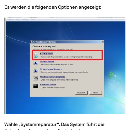
Text
Es werden die folgenden Optionen angezeigt:
Image
Text
Wähle „Systemreparatur“. Das System führt die