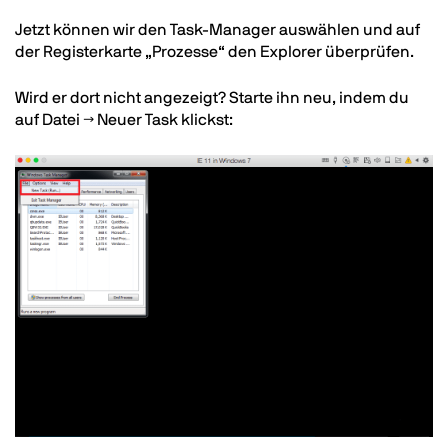
Text
Jetzt können wir den Task-Manager auswählen und auf
der Registerkarte „Prozesse“ den Explorer überprüfen.
Wird er dort nicht angezeigt? Starte ihn neu, indem du
auf Datei → Neuer Task klickst:
Image