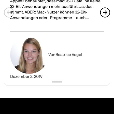
Apple® behauptet, dass macOS® Catalina keine
32-Bit-Anwendungen mehr ausführt. Ja, das
stimmt. ABER: Mac-Nutzer können 32-Bit-
Anwendungen oder -Programme – auch...
Previous slide
Next 
32-Bit-Anwendungen auf einem Mac mit macOS Catalin
Image
Von
Beatrice Vogel
Dezember 2, 2019