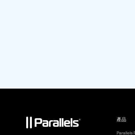
產品
Parallels