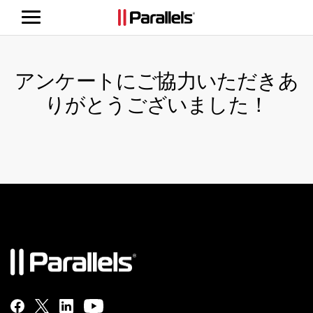
ナ
ビ
ゲ
ー
アンケートにご協力いただきあ
シ
ョ
りがとうございました！
ン
の
切
り
替
え