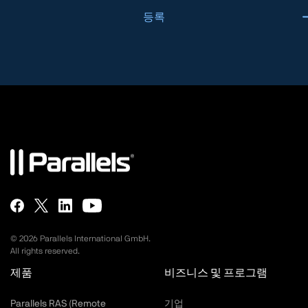
등록
©
2026
Parallels International GmbH.
All rights reserved.
제품
비즈니스 및 프로그램
Parallels RAS (Remote
기업