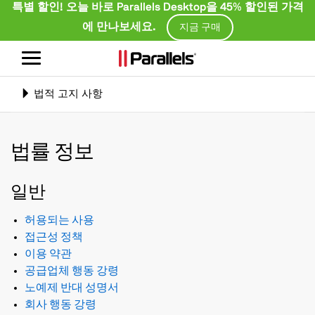
특별 할인! 오늘 바로 Parallels Desktop을 45% 할인된 가격
에 만나보세요.
지금 구매
탐
색
전
Toggle
법적 고지 사항
환
navigation
법률 정보
일반
허용되는 사용
접근성 정책
이용 약관
공급업체 행동 강령
노예제 반대 성명서
회사 행동 강령