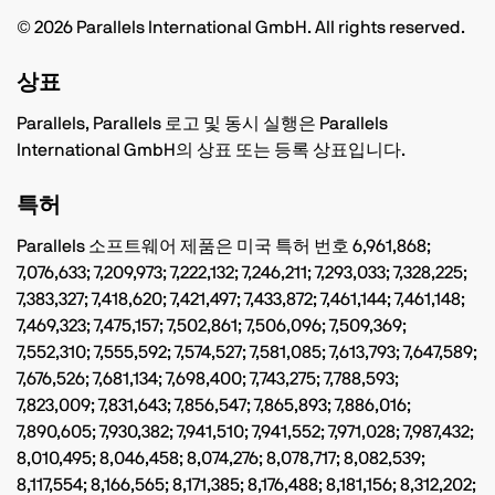
©
2026 Parallels International GmbH. All rights reserved.
상표
Parallels, Parallels 로고 및 동시 실행은 Parallels
International GmbH의 상표 또는 등록 상표입니다.
특허
Parallels 소프트웨어 제품은 미국 특허 번호 6,961,868;
7,076,633; 7,209,973; 7,222,132; 7,246,211; 7,293,033; 7,328,225;
7,383,327; 7,418,620; 7,421,497; 7,433,872; 7,461,144; 7,461,148;
7,469,323; 7,475,157; 7,502,861; 7,506,096; 7,509,369;
7,552,310; 7,555,592; 7,574,527; 7,581,085; 7,613,793; 7,647,589;
7,676,526; 7,681,134; 7,698,400; 7,743,275; 7,788,593;
7,823,009; 7,831,643; 7,856,547; 7,865,893; 7,886,016;
7,890,605; 7,930,382; 7,941,510; 7,941,552; 7,971,028; 7,987,432;
8,010,495; 8,046,458; 8,074,276; 8,078,717; 8,082,539;
8,117,554; 8,166,565; 8,171,385; 8,176,488; 8,181,156; 8,312,202;