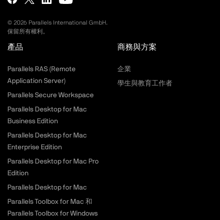
©
2026
Parallels International GmbH.
保留所有權利。
產品
商務與方案
Parallels RAS (Remote
企業
Application Server)
學生與教育工作者
Parallels Secure Workspace
Parallels Desktop for Mac
Business Edition
Parallels Desktop for Mac
Enterprise Edition
Parallels Desktop for Mac Pro
Edition
Parallels Desktop for Mac
Parallels Toolbox for Mac 和
Parallels Toolbox for Windows