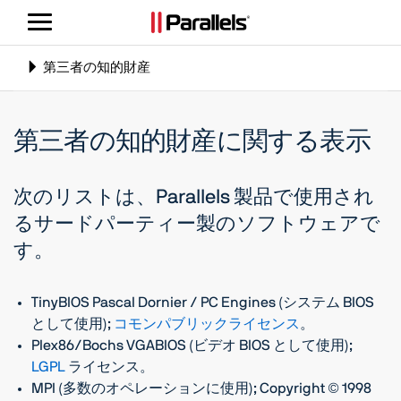
ナ
ビ
ゲ
Toggle
第三者の知的財産
ー
navigation
シ
ョ
第三者の知的財産に関する表示
ン
の
切
次のリストは、Parallels 製品で使用され
り
るサードパーティー製のソフトウェアで
替
す。
え
TinyBIOS Pascal Dornier / PC Engines (システム BIOS
として使用);
コモンパブリックライセンス
。
Plex86/Bochs VGABIOS (ビデオ BIOS として使用);
LGPL
ライセンス。
MPI (多数のオペレーションに使用); Copyright © 1998