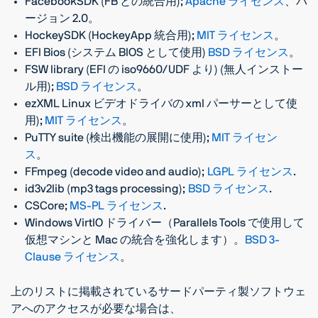
FacebookSDK (FB との統合用);
Apache ライセンス
、バ
ージョン 2.0。
HockeySDK (HockeyApp 統合用);
MIT ライセンス
。
EFI Bios (システム BIOS として使用)
BSD ライセンス
。
FSW library (EFI の iso9660/UDF より) (無人インストー
ル用);
BSD ライセンス
。
ezXML Linux ビデオドライバの xml パーサーとして使
用);
MIT ライセンス
。
PuTTY suite (検出機能の展開に使用);
MIT ライセン
ス
。
FFmpeg (decode video and audio);
LGPL ライセンス
.
id3v2lib (mp3 tags processing);
BSD ライセンス
.
CSCore;
MS-PL ライセンス
.
Windows VirtIO ドライバー（Parallels Tools で使用して
仮想マシンと Mac の統合を強化します）。
BSD 3-
Clause ライセンス
。
上のリストに掲載されているサードパーティ製ソフトウェ
アへのアクセスが必要な場合は、