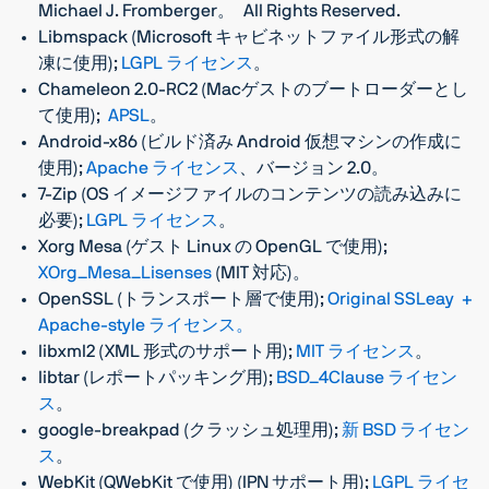
Michael J. Fromberger。 All Rights Reserved.
Libmspack (Microsoft キャビネットファイル形式の解
凍に使用);
LGPL ライセンス
。
Chameleon 2.0-RC2 (Macゲストのブートローダーとし
て使用);
APSL
。
Android-x86 (ビルド済み Android 仮想マシンの作成に
使用);
Apache ライセンス
、バージョン 2.0。
7-Zip (OS イメージファイルのコンテンツの読み込みに
必要);
LGPL ライセンス
。
Xorg Mesa (ゲスト Linux の OpenGL で使用);
XOrg_Mesa_Lisenses
(MIT 対応)。
OpenSSL (トランスポート層で使用);
Original SSLeay +
Apache-style ライセンス。
libxml2 (XML 形式のサポート用);
MIT ライセンス
。
libtar (レポートパッキング用);
BSD_4Clause ライセン
ス
。
google-breakpad (クラッシュ処理用);
新 BSD ライセン
ス
。
WebKit (QWebKit で使用) (IPN サポート用);
LGPL ライセ