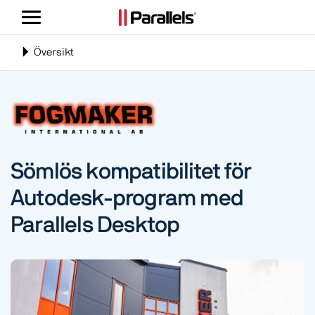
Växla
navigering
Växla
Översikt
navigering
Sömlös kompatibilitet för
Autodesk-program med
Parallels Desktop