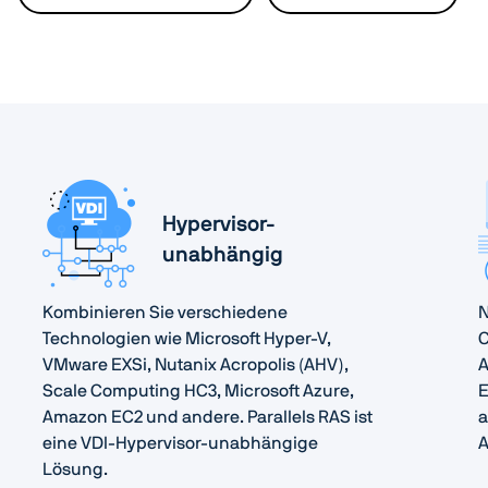
Hypervisor-
unabhängig
Kombinieren Sie verschiedene
N
Technologien wie Microsoft Hyper-V,
C
VMware EXSi, Nutanix Acropolis (AHV),
A
Scale Computing HC3, Microsoft Azure,
E
Amazon EC2 und andere. Parallels RAS ist
a
eine VDI-Hypervisor-unabhängige
A
Lösung.