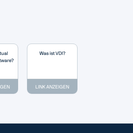
tual
Was ist VDI?
tware?
IGEN
LINK ANZEIGEN