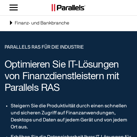
Navigation
umschalten
Toggle
Finanz- und Bankbranche
navigation
PARALLELS RAS FÜR DIE INDUSTRIE
Optimieren Sie IT-Lösungen
von Finanzdienstleistern mit
Parallels RAS
Steigern Sie die Produktivität durch einen schnellen
und sicheren Zugriff auf Finanzanwendungen,
Desktops und Daten auf jedem Gerät und von jedem
Ort aus.
Erhöhen Sie die Datensicherheit Ihrer IT-Lösungen für