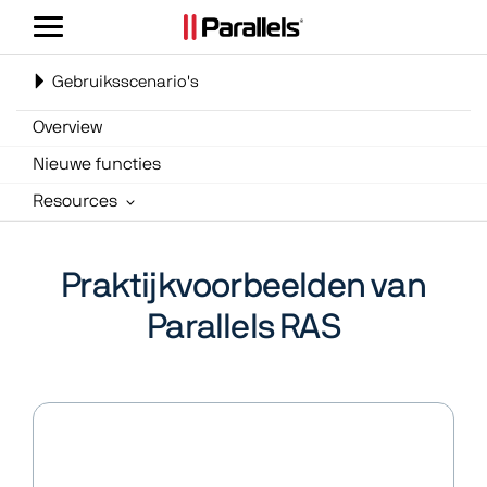
Navigatie
weergeven/verbergen
Toggle
Gebruiksscenario's
navigation
Overview
Nieuwe functies
Resources
Praktijkvoorbeelden van
Parallels RAS