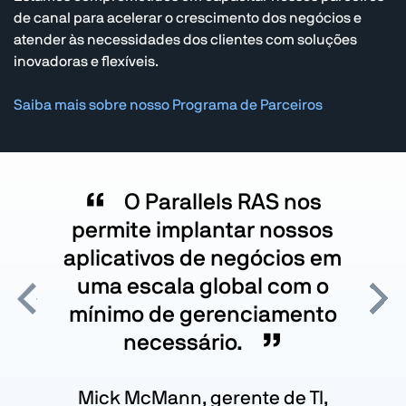
de canal para acelerar o crescimento dos negócios e
atender às necessidades dos clientes com soluções
inovadoras e flexíveis.
Saiba mais sobre nosso Programa de Parceiros
“
O Parallels RAS nos
permite implantar nossos
aplicativos de negócios em
uma escala global com o
Anterior
Próx
mínimo de gerenciamento
”
necessário.
Mick McMann, gerente de TI,